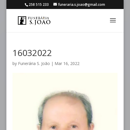
258 515 233
funeraria.s.joao@gmail.com
16032022
by
Funerária S. João
|
Mar 16, 2022