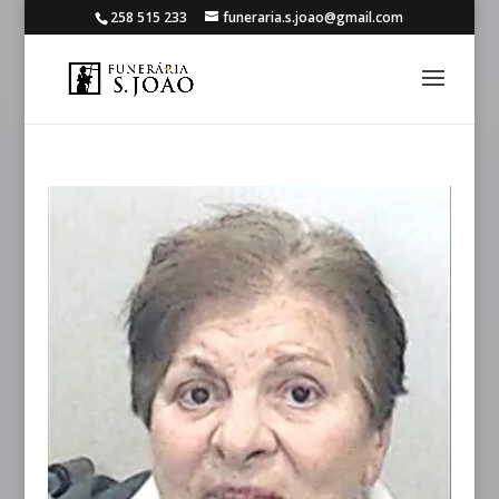
258 515 233
funeraria.s.joao@gmail.com