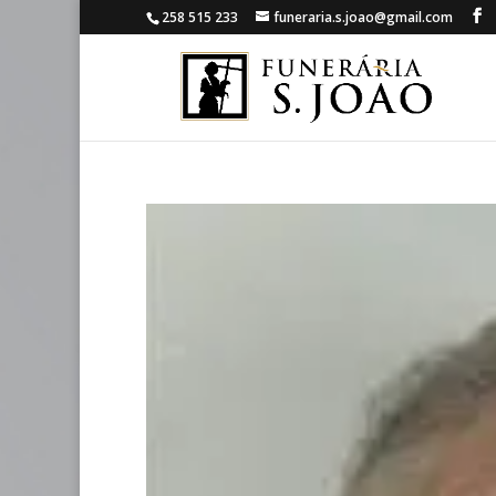
258 515 233
funeraria.s.joao@gmail.com