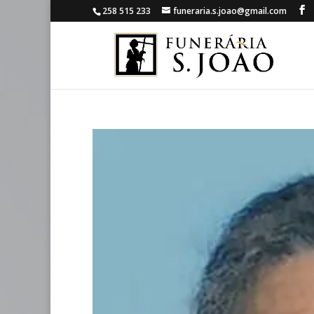
258 515 233
funeraria.s.joao@gmail.com