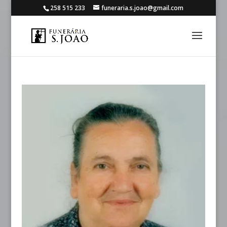
258 515 233
funeraria.s.joao@gmail.com