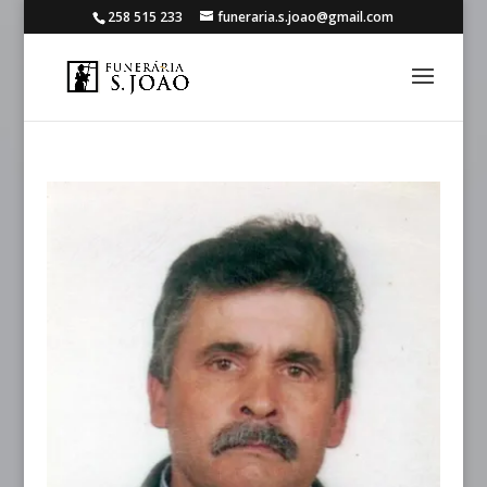
258 515 233
funeraria.s.joao@gmail.com