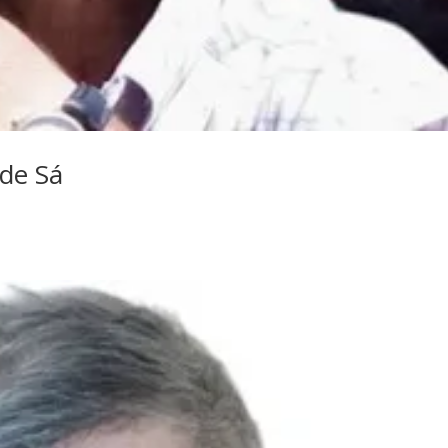
de Sá