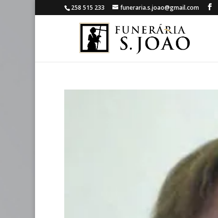
258 515 233
funeraria.s.joao@gmail.com