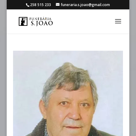
258 515 233
funeraria.s.joao@gmail.com