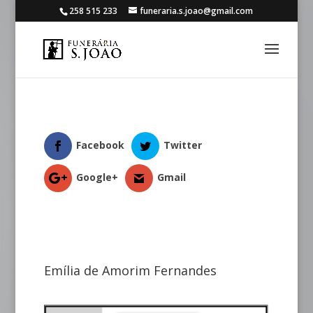
258 515 233
funeraria.s.joao@gmail.com
Facebook
Twitter
Google+
Gmail
Emília de Amorim Fernandes