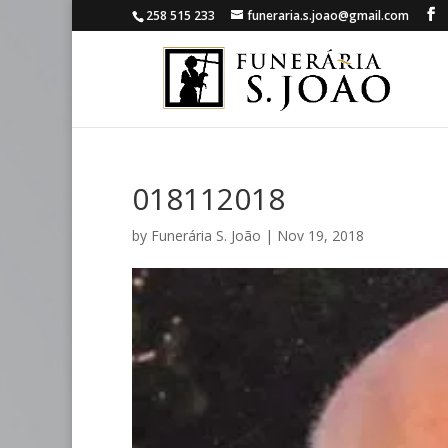
258 515 233
funeraria.s.joao@gmail.com
018112018
by
Funerária S. João
|
Nov 19, 2018