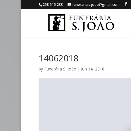
258 515 233
funeraria.s.joao@gmail.com
14062018
by
Funerária S. João
|
Jun 14, 2018