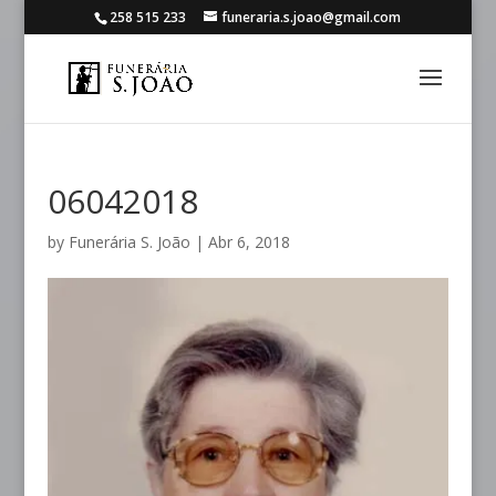
258 515 233
funeraria.s.joao@gmail.com
06042018
by
Funerária S. João
|
Abr 6, 2018