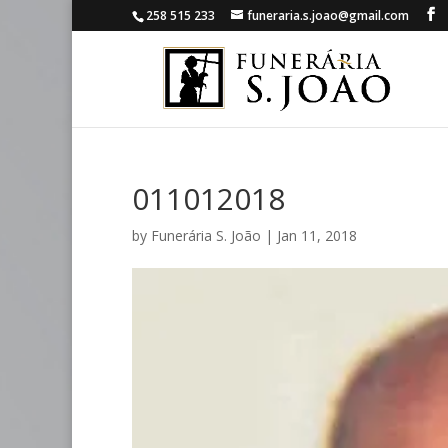
258 515 233
funeraria.s.joao@gmail.com
011012018
by
Funerária S. João
|
Jan 11, 2018