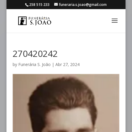
258 515 233
funeraria.s.joao@gmail.com
270420242
by
Funerária S. João
|
Abr 27, 2024