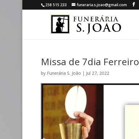
258 515 233
funeraria.s.joao@gmail.com
Missa de 7dia Ferreir
by
Funerária S. João
|
Jul 27, 2022