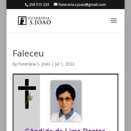
258 515 233
funeraria.s.joao@gmail.com
Faleceu
by
Funerária S. João
|
Jul 1, 2022