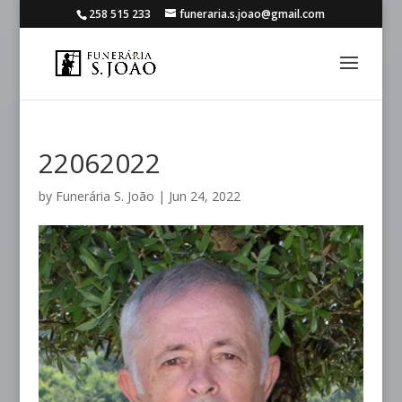
258 515 233
funeraria.s.joao@gmail.com
22062022
by
Funerária S. João
|
Jun 24, 2022