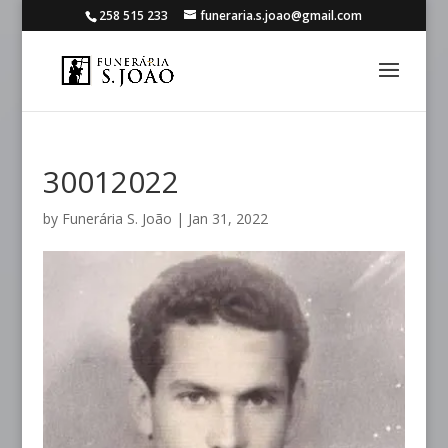
258 515 233
funeraria.s.joao@gmail.com
30012022
by
Funerária S. João
|
Jan 31, 2022