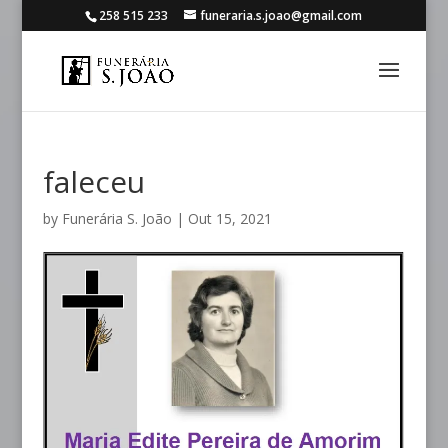
258 515 233
funeraria.s.joao@gmail.com
faleceu
by
Funerária S. João
|
Out 15, 2021