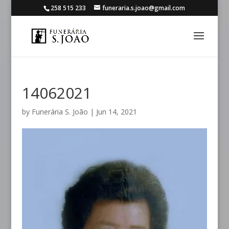
258 515 233
funeraria.s.joao@gmail.com
14062021
by
Funerária S. João
|
Jun 14, 2021