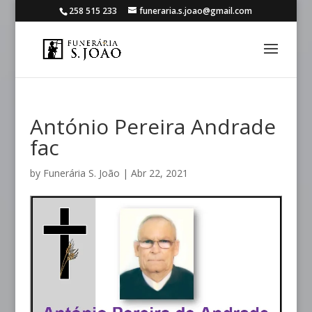
258 515 233
funeraria.s.joao@gmail.com
António Pereira Andrade
fac
by
Funerária S. João
|
Abr 22, 2021