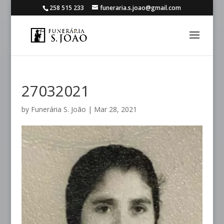
258 515 233
funeraria.s.joao@gmail.com
27032021
by
Funerária S. João
|
Mar 28, 2021