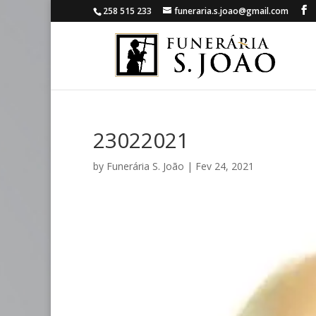
258 515 233
funeraria.s.joao@gmail.com
23022021
by
Funerária S. João
|
Fev 24, 2021