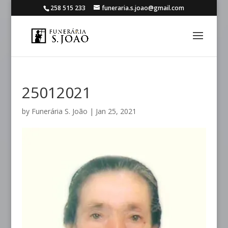
258 515 233
funeraria.s.joao@gmail.com
25012021
by
Funerária S. João
|
Jan 25, 2021