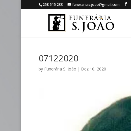
258 515 233
funeraria.s.joao@gmail.com
07122020
by
Funerária S. João
|
Dez 10, 2020