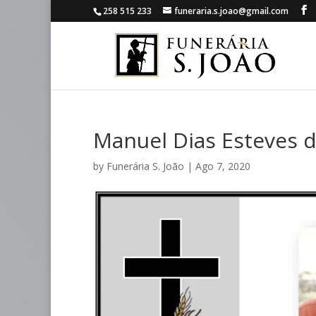
258 515 233
funeraria.s.joao@gmail.com
Manuel Dias Esteves d
by
Funerária S. João
|
Ago 7, 2020