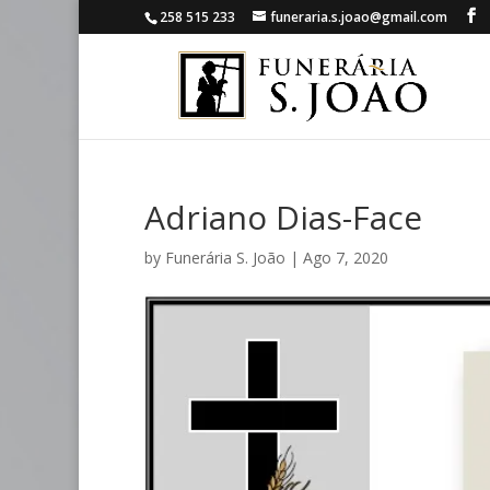
258 515 233
funeraria.s.joao@gmail.com
Adriano Dias-Face
by
Funerária S. João
|
Ago 7, 2020