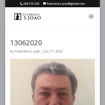
258 515 233
funeraria.s.joao@gmail.com
13062020
by
Funerária S. João
|
Jun 17, 2020