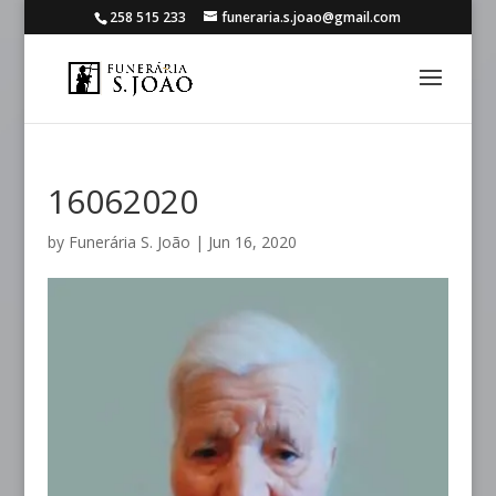
258 515 233
funeraria.s.joao@gmail.com
16062020
by
Funerária S. João
|
Jun 16, 2020