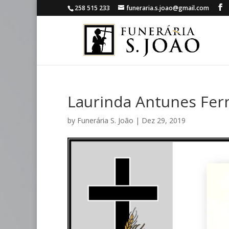
258 515 233
funeraria.s.joao@gmail.com
Laurinda Antunes Fe
by
Funerária S. João
|
Dez 29, 2019