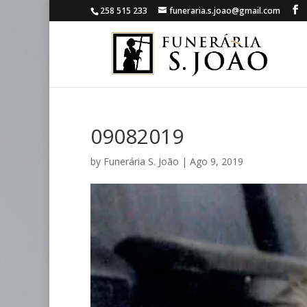
258 515 233
funeraria.s.joao@gmail.com
09082019
by
Funerária S. João
|
Ago 9, 2019