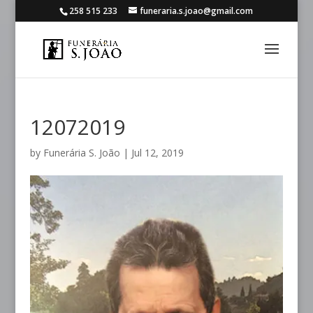
258 515 233
funeraria.s.joao@gmail.com
12072019
by
Funerária S. João
|
Jul 12, 2019