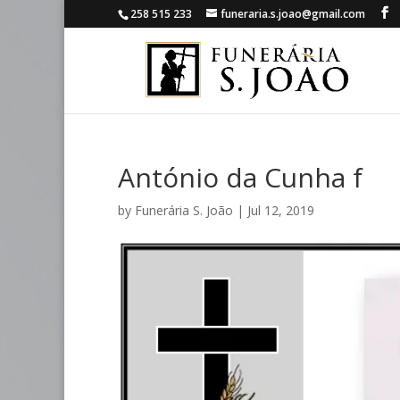
258 515 233
funeraria.s.joao@gmail.com
António da Cunha f
by
Funerária S. João
|
Jul 12, 2019