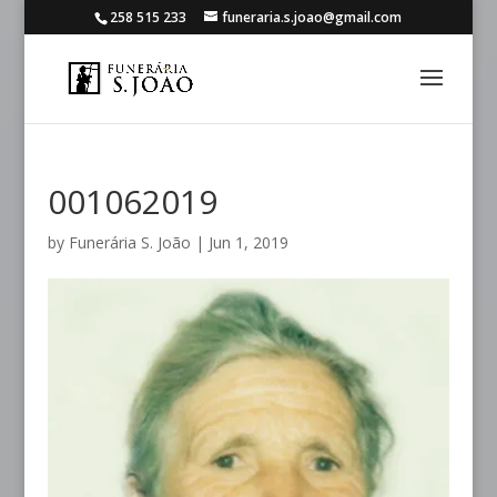
258 515 233
funeraria.s.joao@gmail.com
001062019
by
Funerária S. João
|
Jun 1, 2019