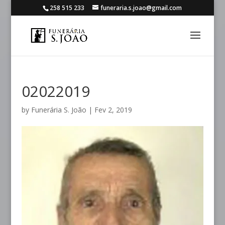
258 515 233
funeraria.s.joao@gmail.com
02022019
by
Funerária S. João
|
Fev 2, 2019