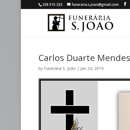
258 515 233
funeraria.s.joao@gmail.com
Carlos Duarte Mende
by
Funerária S. João
|
Jan 24, 2019