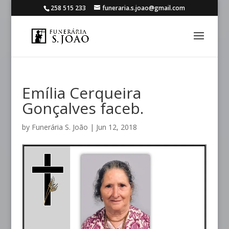
258 515 233
funeraria.s.joao@gmail.com
Emília Cerqueira
Gonçalves faceb.
by
Funerária S. João
|
Jun 12, 2018