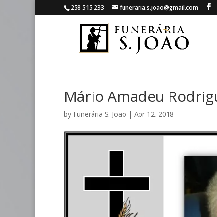
258 515 233
funeraria.s.joao@gmail.com
Mário Amadeu Rodrig
by
Funerária S. João
|
Abr 12, 2018