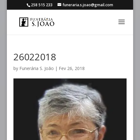
258 515 233
funeraria.s.joao@gmail.com
26022018
by
Funerária S. João
|
Fev 26, 2018