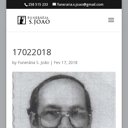
258 515 233
funeraria.s.joao@gmail.com
17022018
by
Funerária S. João
|
Fev 17, 2018