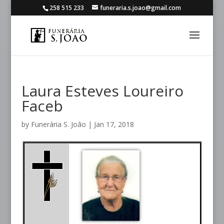
258 515 233
funeraria.s.joao@gmail.com
Laura Esteves Loureiro
Faceb
by
Funerária S. João
|
Jan 17, 2018