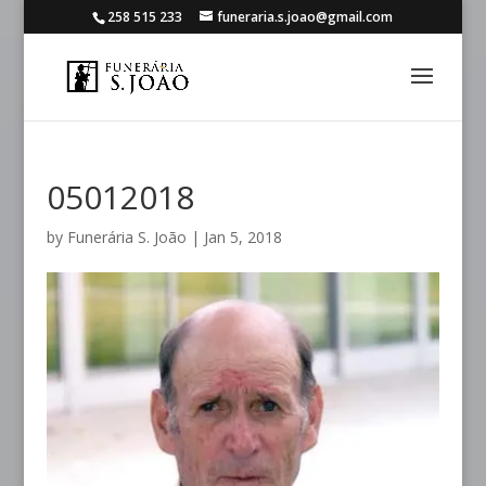
258 515 233
funeraria.s.joao@gmail.com
05012018
by
Funerária S. João
|
Jan 5, 2018