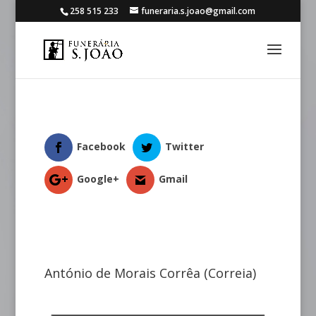
258 515 233
funeraria.s.joao@gmail.com
Facebook
Twitter
Google+
Gmail
António de Morais Corrêa (Correia)