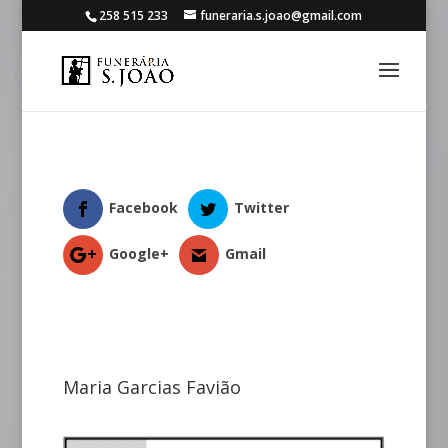
258 515 233
funeraria.s.joao@gmail.com
Facebook
Twitter
Google+
Gmail
Maria Garcias Favião