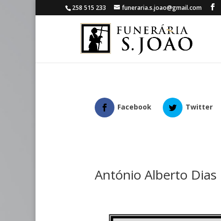
258 515 233
funeraria.s.joao@gmail.com
Facebook
Twitter
António Alberto Dias