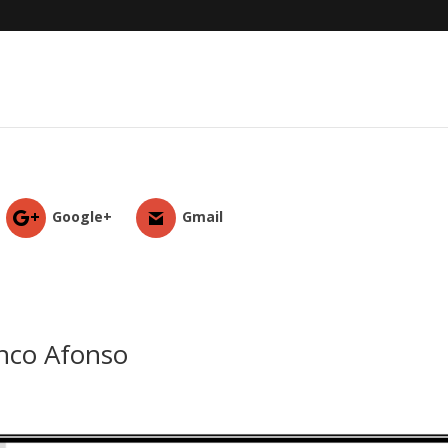
Google+
Gmail
anco Afonso