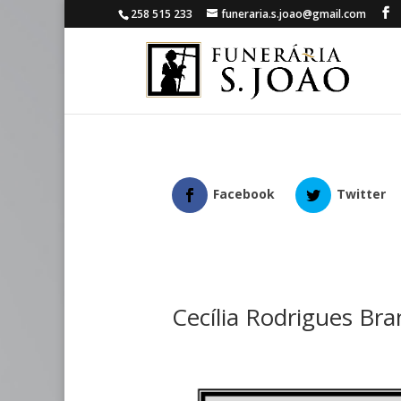
258 515 233
funeraria.s.joao@gmail.com
Facebook
Twitter
Cecília Rodrigues Br