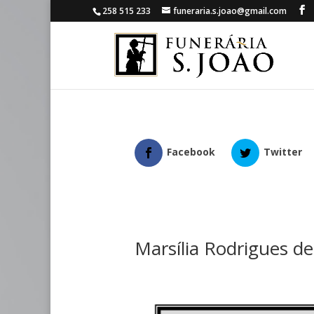
258 515 233
funeraria.s.joao@gmail.com
Facebook
Twitter
Marsília Rodrigues d