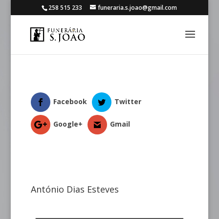
258 515 233
funeraria.s.joao@gmail.com
Facebook
Twitter
Google+
Gmail
António Dias Esteves