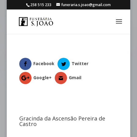
258 515 233
funeraria.s.joao@gmail.com
Facebook
Twitter
Google+
Gmail
Gracinda da Ascensão Pereira de
Castro