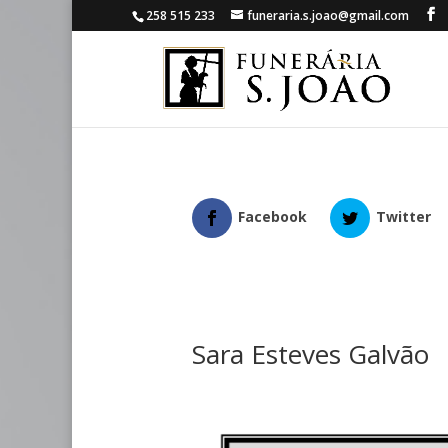
258 515 233
funeraria.s.joao@gmail.com
Facebook
Twitter
Sara Esteves Galvão